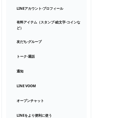
LINEアカウント⋅プロフィール
有料アイテム（スタンプ⋅絵文字⋅コインな
ど）
友だち⋅グループ
トーク⋅通話
通知
LINE VOOM
オープンチャット
LINEをより便利に使う