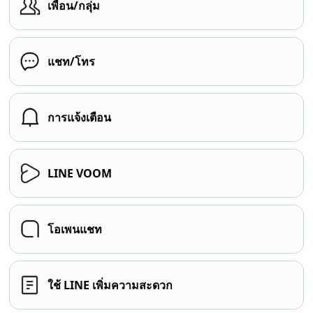
เพื่อน/กลุ่ม
แชท/โทร
การแจ้งเตือน
LINE VOOM
โอเพนแชท
ใช้ LINE เพิ่มความสะดวก