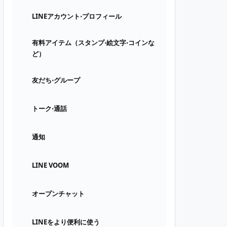
LINEアカウント⋅プロフィール
有料アイテム（スタンプ⋅絵文字⋅コインな
ど）
友だち⋅グループ
トーク⋅通話
通知
LINE VOOM
オープンチャット
LINEをより便利に使う