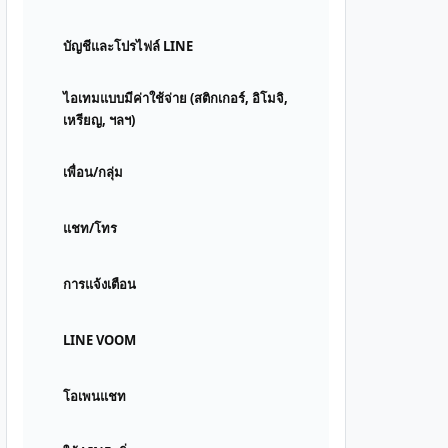
บัญชีและโปรไฟล์ LINE
ไอเทมแบบมีค่าใช้จ่าย (สติกเกอร์, อิโมจิ,
เหรียญ, ฯลฯ)
เพื่อน/กลุ่ม
แชท/โทร
การแจ้งเตือน
LINE VOOM
โอเพนแชท