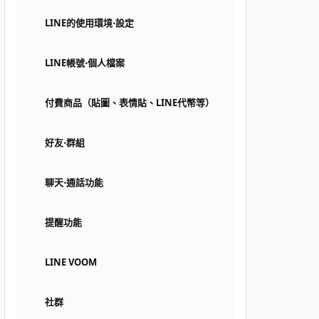
LINE的使用環境⋅設定
LINE帳號⋅個人檔案
付費商品（貼圖、表情貼、LINE代幣等）
好友⋅群組
聊天⋅通話功能
提醒功能
LINE VOOM
社群