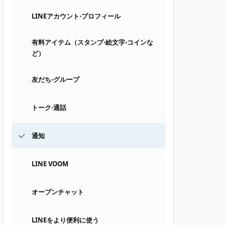
LINEアカウント⋅プロフィール
有料アイテム（スタンプ⋅絵文字⋅コインな
ど）
友だち⋅グループ
トーク⋅通話
通知
LINE VOOM
オープンチャット
LINEをより便利に使う