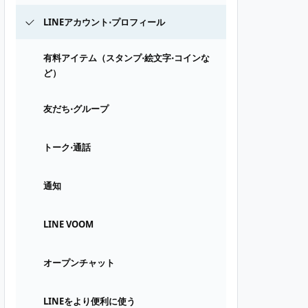
LINEアカウント⋅プロフィール
有料アイテム（スタンプ⋅絵文字⋅コインな
ど）
友だち⋅グループ
トーク⋅通話
通知
LINE VOOM
オープンチャット
LINEをより便利に使う