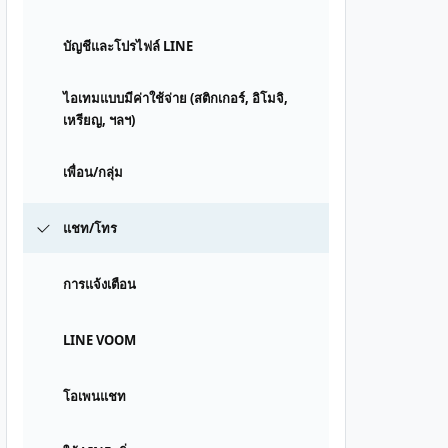
บัญชีและโปรไฟล์ LINE
ไอเทมแบบมีค่าใช้จ่าย (สติกเกอร์, อิโมจิ,
เหรียญ, ฯลฯ)
เพื่อน/กลุ่ม
แชท/โทร
การแจ้งเตือน
LINE VOOM
โอเพนแชท