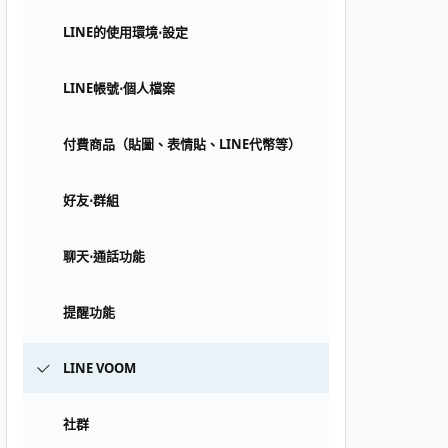
LINE的使用環境⋅設定
LINE帳號⋅個人檔案
付費商品（貼圖、表情貼、LINE代幣等）
好友⋅群組
聊天⋅通話功能
提醒功能
LINE VOOM
社群