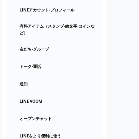
LINEアカウント⋅プロフィール
有料アイテム（スタンプ⋅絵文字⋅コインな
ど）
友だち⋅グループ
トーク⋅通話
通知
LINE VOOM
オープンチャット
LINEをより便利に使う