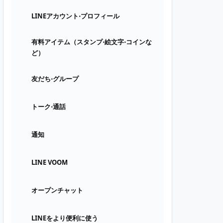
LINEアカウント⋅プロフィール
有料アイテム（スタンプ⋅絵文字⋅コインな
ど）
友だち⋅グループ
トーク⋅通話
通知
LINE VOOM
オープンチャット
LINEをより便利に使う