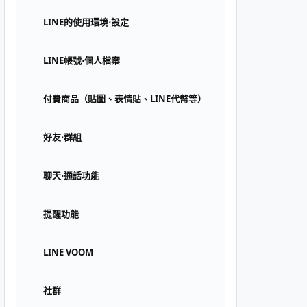
LINE的使用環境⋅設定
LINE帳號⋅個人檔案
付費商品（貼圖、表情貼、LINE代幣等）
好友⋅群組
聊天⋅通話功能
提醒功能
LINE VOOM
社群