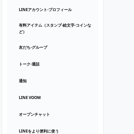
LINEアカウント⋅プロフィール
有料アイテム（スタンプ⋅絵文字⋅コインな
ど）
友だち⋅グループ
トーク⋅通話
通知
LINE VOOM
オープンチャット
LINEをより便利に使う