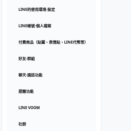
LINE的使用環境⋅設定
LINE帳號⋅個人檔案
付費商品（貼圖、表情貼、LINE代幣等）
好友⋅群組
聊天⋅通話功能
提醒功能
LINE VOOM
社群