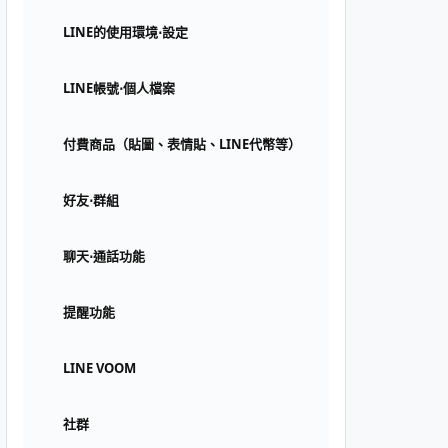
LINE的使用環境⋅設定
LINE帳號⋅個人檔案
付費商品（貼圖、表情貼、LINE代幣等）
好友⋅群組
聊天⋅通話功能
提醒功能
LINE VOOM
社群