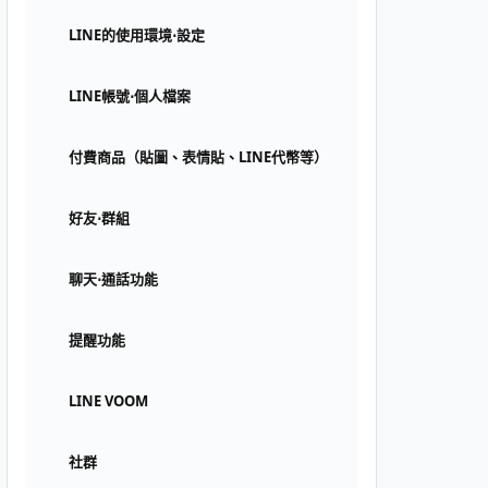
LINE的使用環境⋅設定
LINE帳號⋅個人檔案
付費商品（貼圖、表情貼、LINE代幣等）
好友⋅群組
聊天⋅通話功能
提醒功能
LINE VOOM
社群