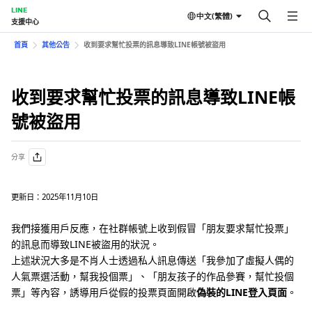
LINE
中文(繁體)
支援中心
首頁
其他公告
收到要求幫忙投票的訊息導致LINE帳號被盜用
收到要求幫忙投票的訊息導致LINE帳
號被盜用
分享
更新日：2025年11月10日
我們接獲用戶反應，在社群帳號上收到假冒「朋友要求幫忙投票」
的訊息而導致LINE被盜用的狀況。
上述狀況大多是不肖人士透過私人訊息傳送「我參加了虛擬人偶的
人氣票選活動，幫我投個票」、「朋友孩子的作品參賽，幫忙投個
票」等內容，誘導用戶從假的投票頁面開啟
偽裝的LINE登入頁面
。