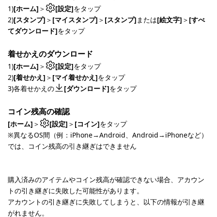
1)
[ホーム]
＞
[設定]
をタップ
2)
[スタンプ]
＞
[マイスタンプ]
＞
[スタンプ]
または
[絵文字]
＞
[すべ
てダウンロード]
をタップ
着せかえのダウンロード
1)
[ホーム]
＞
[設定]
をタップ
2)
[着せかえ]
＞
[マイ着せかえ]
をタップ
3)各着せかえの
[ダウンロード]
をタップ
コイン残高の確認
[ホーム]
＞
[設定]
＞
[コイン]
をタップ
※異なるOS間（例：iPhone→Android、Android→iPhoneなど）
では、コイン残高の引き継ぎはできません
購入済みのアイテムやコイン残高が確認できない場合、アカウン
トの引き継ぎに失敗した可能性があります。
アカウントの引き継ぎに失敗してしまうと、以下の情報が引き継
がれません。