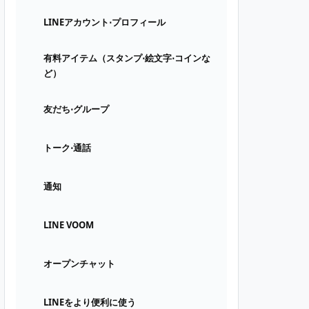
LINEアカウント⋅プロフィール
有料アイテム（スタンプ⋅絵文字⋅コインな
ど）
友だち⋅グループ
トーク⋅通話
通知
LINE VOOM
オープンチャット
LINEをより便利に使う