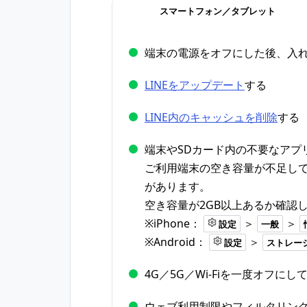
スマートフォン／タブレット
端末の電源をオフにした後、入
LINEをアップデート
する
LINE内のキャッシュを削除
する
端末やSDカード内の不要なアプ
ご利用端末の空き容量が不足して
があります。
空き容量が2GB以上あるか確認
※iPhone：
＞
＞
設定
一般
※Android：
＞
設定
ストレー
4G／5G／Wi-Fiを一度オフに
ウェブ利用制限やフィルタリン