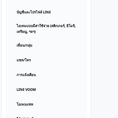
บัญชีและโปรไฟล์ LINE
ไอเทมแบบมีค่าใช้จ่าย (สติกเกอร์, อิโมจิ,
เหรียญ, ฯลฯ)
เพื่อน/กลุ่ม
แชท/โทร
การแจ้งเตือน
LINE VOOM
โอเพนแชท