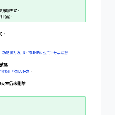
顯示聊天室。
到提醒。
明。
」功能將對方用戶的LINE帳號資訊分享給您
。
話號碼
再次將該用戶加入好友
。
聊天室仍未刪除