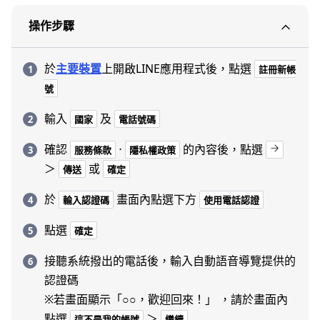
操作步驟
於
主要裝置
上開啟LINE應用程式後，點選
註冊新帳
號
輸入
及
國家
電話號碼
確認
⋅
的內容後，點選
服務條款
隱私權政策
＞
或
傳送
確定
於
畫面內點選下方
輸入認證碼
使用電話認證
點選
確定
接聽系統撥出的電話後，輸入自動語音導覽提供的
認證碼
※若畫面顯示「○○，歡迎回來！」 ，請於畫面內
點選
＞
這不是我的帳號
繼續