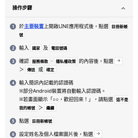
操作步驟
於
主要裝置
上開啟LINE應用程式後，點選
註冊新帳
號
輸入
及
國家
電話號碼
確認
⋅
的內容後，點選
服務條款
隱私權政策
＞
或
傳送
確定
輸入簡訊內記載的認證碼
※部分Android裝置將自動輸入認證碼。
※若畫面顯示「○○，歡迎回來！」，請點選
這不是
＞
我的帳號
繼續
點選
註冊新帳號
設定姓名及個人檔案圖片後，點選