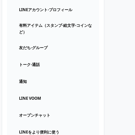
LINEアカウント⋅プロフィール
有料アイテム（スタンプ⋅絵文字⋅コインな
ど）
友だち⋅グループ
トーク⋅通話
通知
LINE VOOM
オープンチャット
LINEをより便利に使う