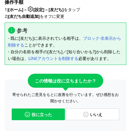
操作手順
1)
[ホーム]
＞
[設定]
＞
[友だち]
をタップ
2)
[友だち自動追加]
をオフに変更
参考
- 既に[友だち]に表示されている相手は、
ブロック⋅非表示から
削除する
ことができます。
- 自分の名前を相手の[友だち]／[知り合いかも?]から削除した
い場合は、
LINEアカウントを削除する
必要があります。
この情報は役に立ちましたか？
寄せられたご意見をもとに改善を行っています。ぜひ感想をお
聞かせください。
役に立った
いいえ