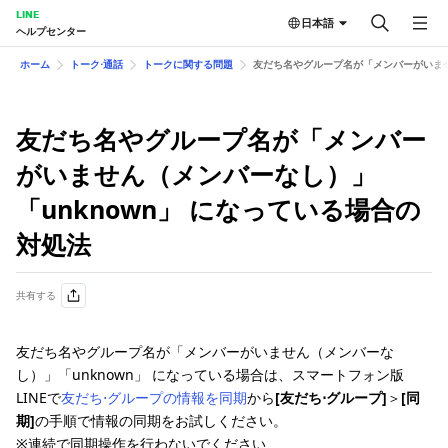
LINE
日本語
ヘルプセンター
ホーム
トーク⋅通話
トークに関する問題
友だち名やグループ名が「メンバーがいませ
友だち名やグループ名が「メンバー
がいません（メンバーなし）」
「unknown」 になっている場合の
対処法
共有する
友だち名やグループ名が「メンバーがいません（メンバーな
し）」「unknown」 になっている場合は、スマートフォン版
LINEで
友だち⋅グループの情報を同期
から
[友だち⋅グループ]
＞
[同
期]
の手順で情報の同期をお試しください。
※連続で同期操作を行わないでください