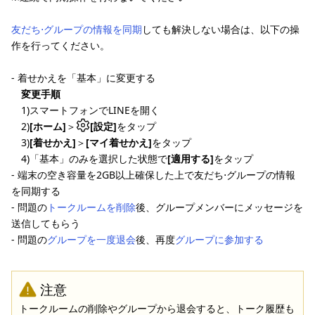
友だち⋅グループの情報を同期
しても解決しない場合は、以下の操
作を行ってください。
- 着せかえを「基本」に変更する
変更手順
1)スマートフォンでLINEを開く
2)
[ホーム]
＞
[設定]
をタップ
3)
[着せかえ]
＞
[マイ着せかえ]
をタップ
4)「基本」のみを選択した状態で
[適用する]
をタップ
- 端末の空き容量を2GB以上確保した上で友だち⋅グループの情報
を同期する
- 問題の
トークルームを削除
後、グループメンバーにメッセージを
送信してもらう
- 問題の
グループを一度退会
後、再度
グループに参加する
注意
トークルームの削除やグループから退会すると、トーク履歴も