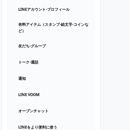
LINEアカウント⋅プロフィール
有料アイテム（スタンプ⋅絵文字⋅コインな
ど）
友だち⋅グループ
トーク⋅通話
通知
LINE VOOM
オープンチャット
LINEをより便利に使う