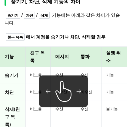
숨기기, 차단, 삭제 기능의 차이
/
/
기능에는 아래와 같은 차이가 있습
숨기기
차단
삭제
니다.
에서 계정을 숨기거나 차단, 삭제할 경우
친구 목록
친구 목
실행 취
기능
메시지
통화
록
소
숨기기
비노출
수신
수신
가능
차단
비노출
비수신
비수신
가능
삭제(친
비노출
수신
수신
불가능
구 목
록)