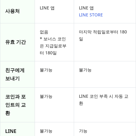
LINE 앱
LINE 앱
사용처
LINE STORE
없음
마지막 적립일로부터 180
* 보너스 코인
일
유효 기간
은 지급일로부
터 180일
친구에게
불가능
불가능
보내기
코인과 포
불가능
LINE 코인 부족 시 자동 교
환
인트의 교
환
LINE
불가능
가능