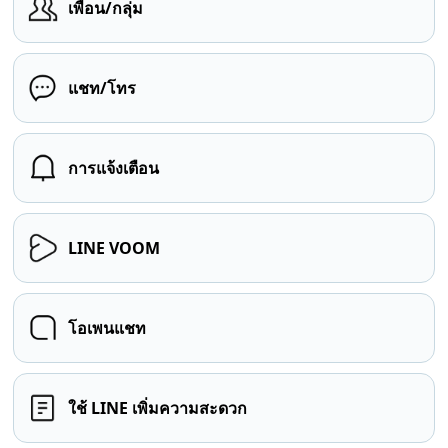
เพื่อน/กลุ่ม
แชท/โทร
การแจ้งเตือน
LINE VOOM
โอเพนแชท
ใช้ LINE เพิ่มความสะดวก