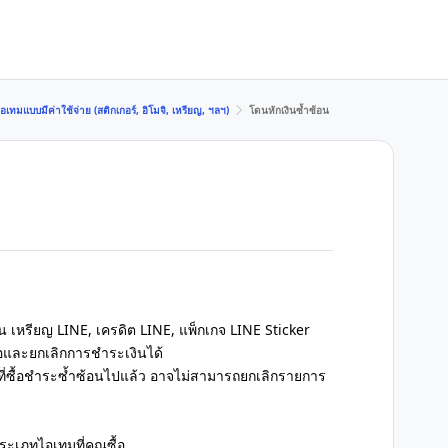
เทมแบบมีค่าใช้จ่าย (สติกเกอร์, อิโมจิ, เหรียญ, ฯลฯ)
โดนหักเงินซ้ำซ้อน
เช่น เหรียญ LINE, เครดิต LINE, แพ็กเกจ LINE Sticker
อและยกเลิกการชำระเงินได้
ที่ซื้อชำระซ้ำซ้อนไปแล้ว อาจไม่สามารถยกเลิกรายการ
ะเภทไอเทมที่คุณซื้อ