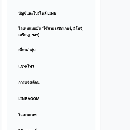
บัญชีและโปรไฟล์ LINE
ไอเทมแบบมีค่าใช้จ่าย (สติกเกอร์, อิโมจิ,
เหรียญ, ฯลฯ)
เพื่อน/กลุ่ม
แชท/โทร
การแจ้งเตือน
LINE VOOM
โอเพนแชท