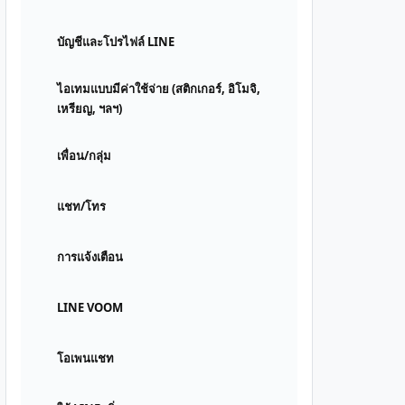
บัญชีและโปรไฟล์ LINE
ไอเทมแบบมีค่าใช้จ่าย (สติกเกอร์, อิโมจิ,
เหรียญ, ฯลฯ)
เพื่อน/กลุ่ม
แชท/โทร
การแจ้งเตือน
LINE VOOM
โอเพนแชท