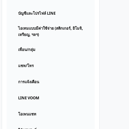
บัญชีและโปรไฟล์ LINE
ไอเทมแบบมีค่าใช้จ่าย (สติกเกอร์, อิโมจิ,
เหรียญ, ฯลฯ)
เพื่อน/กลุ่ม
แชท/โทร
การแจ้งเตือน
LINE VOOM
โอเพนแชท