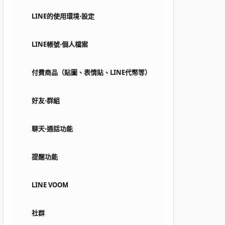
LINE的使用環境⋅設定
LINE帳號⋅個人檔案
付費商品（貼圖、表情貼、LINE代幣等）
好友⋅群組
聊天⋅通話功能
提醒功能
LINE VOOM
社群