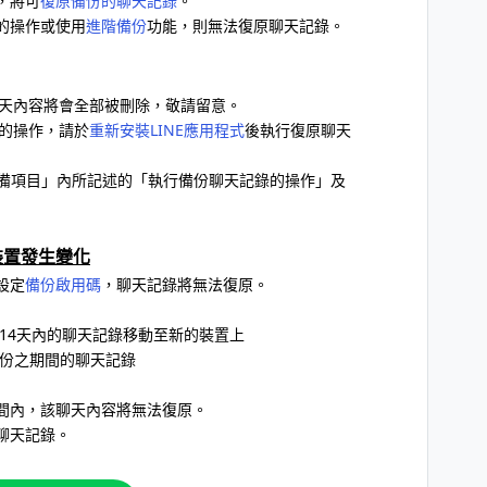
，將可
復原備份的聊天記錄
。
的操作或使用
進階備份
功能，則無法復原聊天記錄。
聊天內容將會全部被刪除，敬請留意。
錄的操作，請於
重新安裝LINE應用程式
後執行復原聊天
備項目」內所記述的「執行備份聊天記錄的操作」及
裝置發生變化
設定
備份啟用碼
，聊天記錄將無法復原。
14天內的聊天記錄移動至新的裝置上
份之期間的聊天記錄
間內，該聊天內容將無法復原。
聊天記錄。