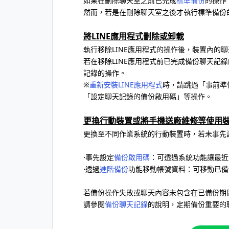
如果在刪除聊天室之前已完成
標準備份
的操作
然而，若是在刪除聊天室之後才執行標準備份
將LINE應用程式刪除或卸載
執行移除LINE應用程式的操作後，裝置內的
若在移除LINE應用程式前已完成備份聊天記
記錄的操作。
※
重新安裝LINE應用程式
時，請跳過「事前準
「設定聊天記錄的備份啟用碼」等操作。
更換行動裝置或將手機送廠維修等使用
更換至不同作業系統的行動裝置時，若未事先
⋅事先設定
備份啟用碼
：可透過系統功能讓最近
⋅透過
進階備份
功能移動帳號資料：可移動已備
若備份操作失敗或聊天內容未包含在已備份期
請參閱
備份聊天記錄
的說明，定期備份重要的