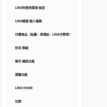
LINE的使用環境⋅設定
LINE帳號⋅個人檔案
付費商品（貼圖、表情貼、LINE代幣等）
好友⋅群組
聊天⋅通話功能
提醒功能
LINE VOOM
社群