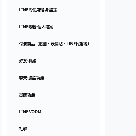
LINE的使用環境⋅設定
LINE帳號⋅個人檔案
付費商品（貼圖、表情貼、LINE代幣等）
好友⋅群組
聊天⋅通話功能
提醒功能
LINE VOOM
社群