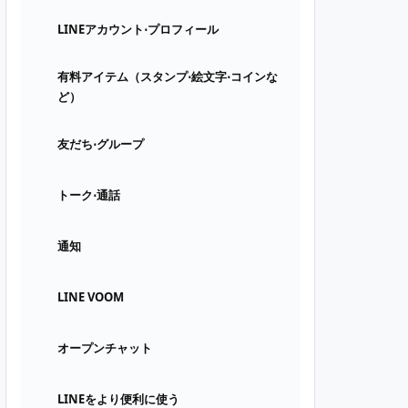
LINEアカウント⋅プロフィール
有料アイテム（スタンプ⋅絵文字⋅コインな
ど）
友だち⋅グループ
トーク⋅通話
通知
LINE VOOM
オープンチャット
LINEをより便利に使う