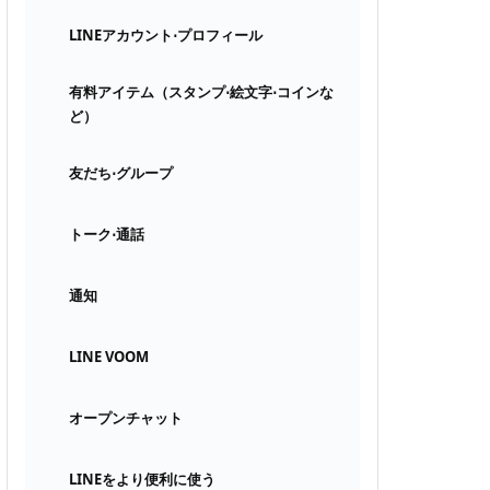
LINEアカウント⋅プロフィール
有料アイテム（スタンプ⋅絵文字⋅コインな
ど）
友だち⋅グループ
トーク⋅通話
通知
LINE VOOM
オープンチャット
LINEをより便利に使う