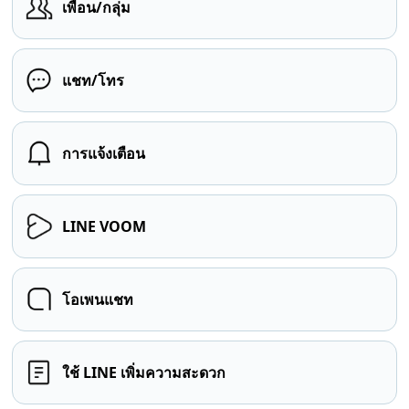
เพื่อน/กลุ่ม
แชท/โทร
การแจ้งเตือน
LINE VOOM
โอเพนแชท
ใช้ LINE เพิ่มความสะดวก