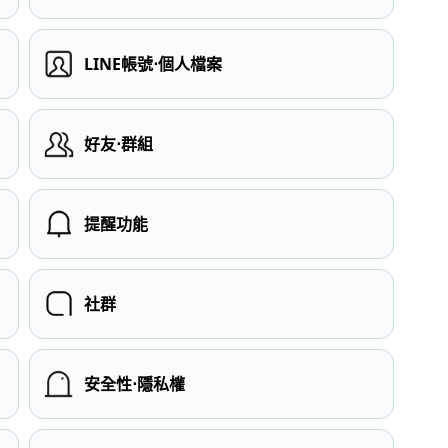
LINE帳號⋅個人檔案
）
好友⋅群組
提醒功能
社群
安全性⋅隱私權