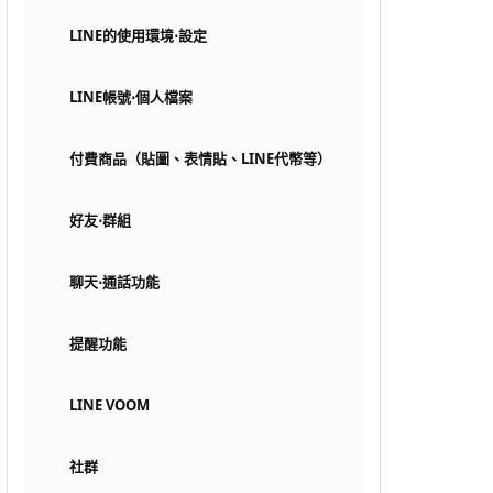
LINE的使用環境⋅設定
LINE帳號⋅個人檔案
付費商品（貼圖、表情貼、LINE代幣等）
好友⋅群組
聊天⋅通話功能
提醒功能
LINE VOOM
社群