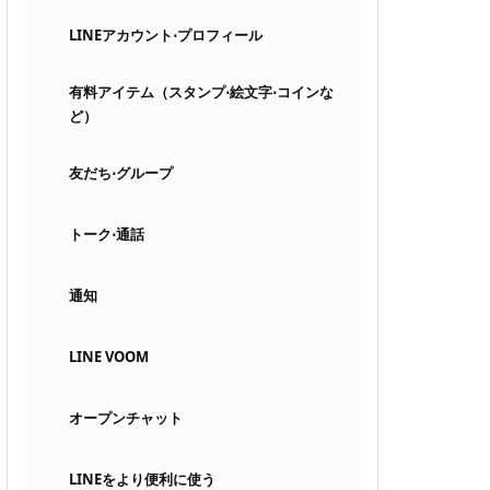
LINEアカウント⋅プロフィール
有料アイテム（スタンプ⋅絵文字⋅コインな
ど）
友だち⋅グループ
トーク⋅通話
通知
LINE VOOM
オープンチャット
LINEをより便利に使う