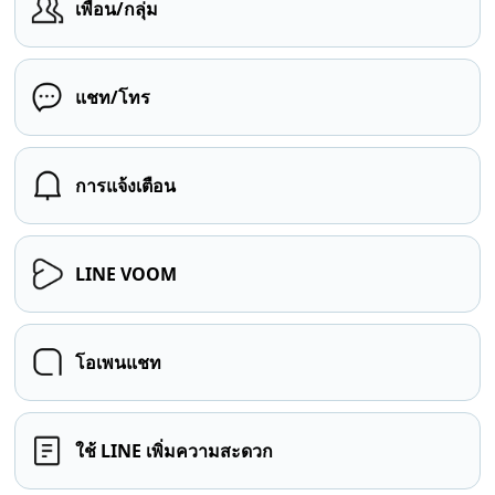
เพื่อน/กลุ่ม
แชท/โทร
การแจ้งเตือน
LINE VOOM
โอเพนแชท
ใช้ LINE เพิ่มความสะดวก