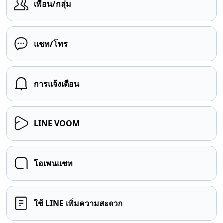
เพื่อน/กลุ่ม
แชท/โทร
การแจ้งเตือน
LINE VOOM
โอเพนแชท
ใช้ LINE เพิ่มความสะดวก