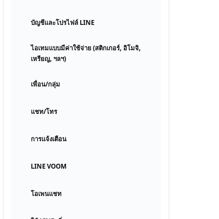
บัญชีและโปรไฟล์ LINE
ไอเทมแบบมีค่าใช้จ่าย (สติกเกอร์, อิโมจิ,
เหรียญ, ฯลฯ)
เพื่อน/กลุ่ม
แชท/โทร
การแจ้งเตือน
LINE VOOM
โอเพนแชท