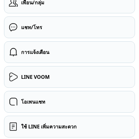
เพื่อน/กลุ่ม
แชท/โทร
การแจ้งเตือน
LINE VOOM
โอเพนแชท
ใช้ LINE เพิ่มความสะดวก