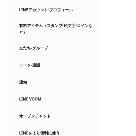
LINEアカウント⋅プロフィール
有料アイテム（スタンプ⋅絵文字⋅コインな
ど）
友だち⋅グループ
トーク⋅通話
通知
LINE VOOM
オープンチャット
LINEをより便利に使う