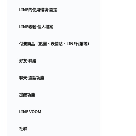
LINE的使用環境⋅設定
LINE帳號⋅個人檔案
付費商品（貼圖、表情貼、LINE代幣等）
好友⋅群組
聊天⋅通話功能
提醒功能
LINE VOOM
社群