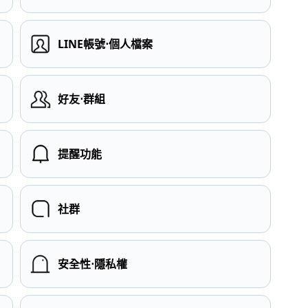
LINE帳號⋅個人檔案
）
好友⋅群組
提醒功能
社群
安全性⋅隱私權