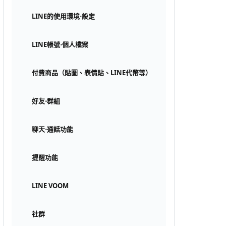
LINE的使用環境⋅設定
LINE帳號⋅個人檔案
付費商品（貼圖、表情貼、LINE代幣等）
好友⋅群組
聊天⋅通話功能
提醒功能
LINE VOOM
社群