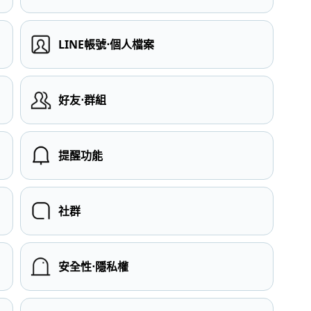
LINE帳號⋅個人檔案
）
好友⋅群組
提醒功能
社群
安全性⋅隱私權