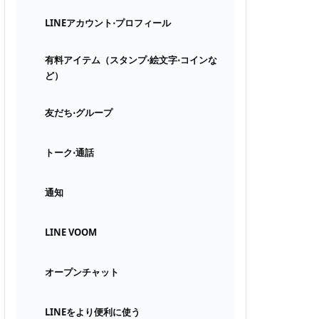
LINEアカウント⋅プロフィール
有料アイテム（スタンプ⋅絵文字⋅コインな
ど）
友だち⋅グループ
トーク⋅通話
通知
LINE VOOM
オープンチャット
LINEをより便利に使う