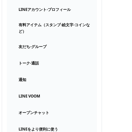
LINEアカウント⋅プロフィール
有料アイテム（スタンプ⋅絵文字⋅コインな
ど）
友だち⋅グループ
トーク⋅通話
通知
LINE VOOM
オープンチャット
LINEをより便利に使う