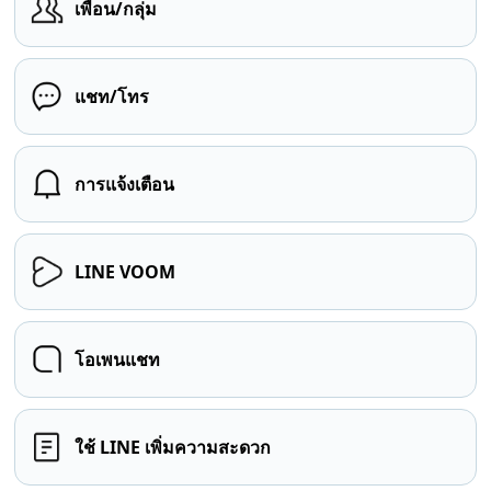
เพื่อน/กลุ่ม
แชท/โทร
การแจ้งเตือน
LINE VOOM
โอเพนแชท
ใช้ LINE เพิ่มความสะดวก